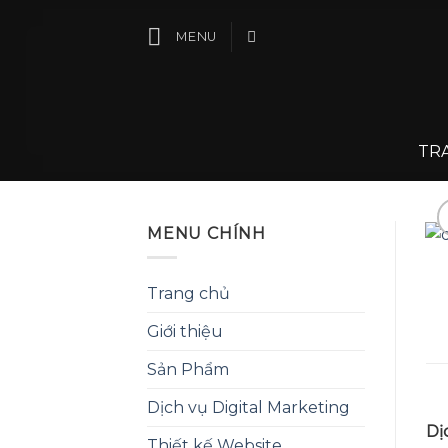
Skip
to
MENU
content
TR
MENU CHÍNH
Trang chủ
Giới thiệu
Sản Phẩm
Dịch vụ Digital Marketing
Dị
Thiết kế Website