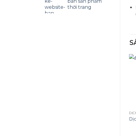
bán sản phẩm
thời trang
S
DỊC
Dị